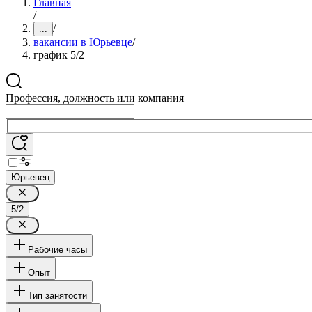
Главная
/
/
...
вакансии в Юрьевце
/
график 5/2
Профессия, должность или компания
Юрьевец
5/2
Рабочие часы
Опыт
Тип занятости